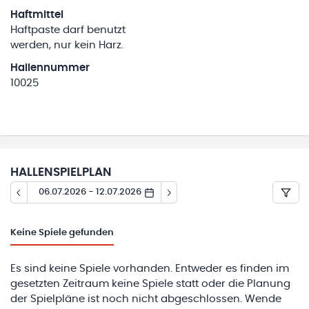
Haftmittel
Haftpaste darf benutzt
werden, nur kein Harz.
Hallennummer
10025
HALLENSPIELPLAN
06.07.2026 - 12.07.2026
Keine
Spiele gefunden
Es sind keine Spiele vorhanden. Entweder es finden im
gesetzten Zeitraum keine Spiele statt oder die Planung
der Spielpläne ist noch nicht abgeschlossen. Wende