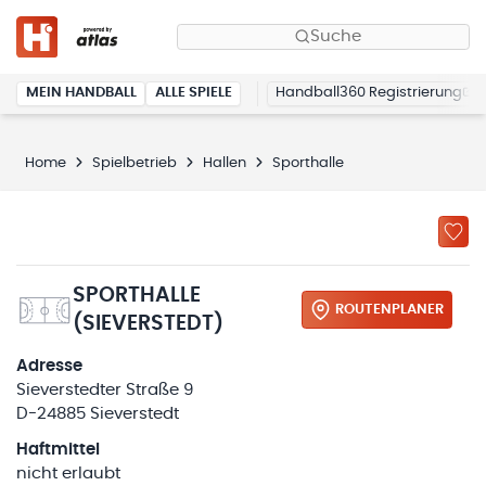
Suche
MEIN HANDBALL
ALLE SPIELE
Handball360 Registrierung
Home
Spielbetrieb
Hallen
Sporthalle
SPORTHALLE
ROUTENPLANER
(SIEVERSTEDT)
Adresse
Sieverstedter Straße 9
D-24885 Sieverstedt
Haftmittel
nicht erlaubt