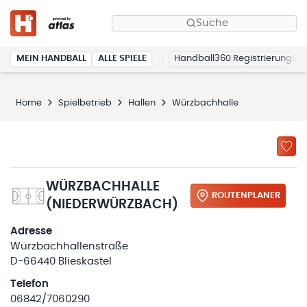
Suche
MEIN HANDBALL
ALLE SPIELE
Handball360 Registrierung
Home
Spielbetrieb
Hallen
Würzbachhalle
WÜRZBACHHALLE
ROUTENPLANER
(NIEDERWÜRZBACH)
Adresse
Würzbachhallenstraße
D-66440 Blieskastel
Telefon
06842/7060290