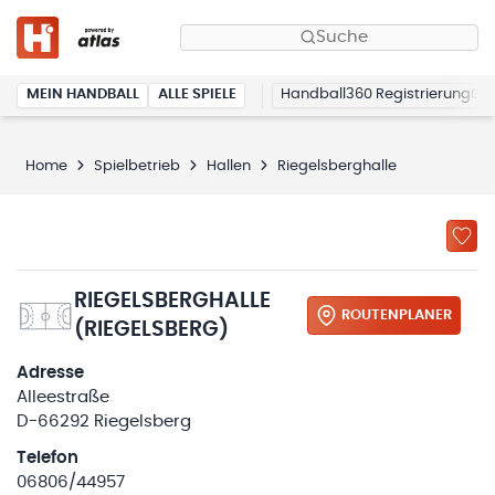
Suche
MEIN HANDBALL
ALLE SPIELE
Handball360 Registrierung
Home
Spielbetrieb
Hallen
Riegelsberghalle
RIEGELSBERGHALLE
ROUTENPLANER
(RIEGELSBERG)
Adresse
Alleestraße
D-66292 Riegelsberg
Telefon
06806/44957