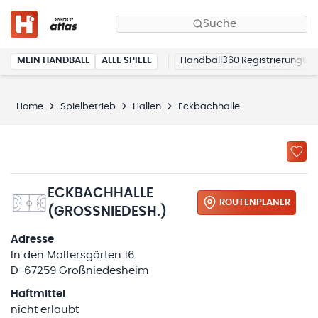
Suche
MEIN HANDBALL
ALLE SPIELE
Handball360 Registrierung
Home
Spielbetrieb
Hallen
Eckbachhalle
ECKBACHHALLE
ROUTENPLANER
(GROSSNIEDESH.)
Adresse
In den Moltersgärten 16
D-67259 Großniedesheim
Haftmittel
nicht erlaubt