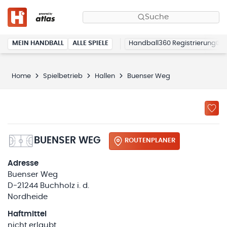
Suche
MEIN HANDBALL
ALLE SPIELE
Handball360 Registrierung
Home
Spielbetrieb
Hallen
Buenser Weg
BUENSER WEG
ROUTENPLANER
Adresse
Buenser Weg
D-21244 Buchholz i. d.
Nordheide
Haftmittel
nicht erlaubt