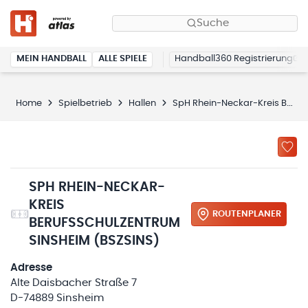
Suche
MEIN HANDBALL
ALLE SPIELE
Handball360 Registrierung
Home
Spielbetrieb
Hallen
SpH Rhein-Neckar-Kreis Berufsschulzentrum Sinsheim
SPH RHEIN-NECKAR-
KREIS
ROUTENPLANER
BERUFSSCHULZENTRUM
SINSHEIM (BSZSINS)
Adresse
Alte Daisbacher Straße 7
D-74889 Sinsheim