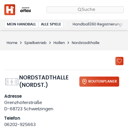
Suche
MEIN HANDBALL
ALLE SPIELE
Handball360 Registrierung
Home
Spielbetrieb
Hallen
Nordstadthalle
NORDSTADTHALLE
ROUTENPLANER
(NORDST.)
Adresse
Grenzhöferstraße
D-68723 Schwetzingen
Telefon
06202-925663