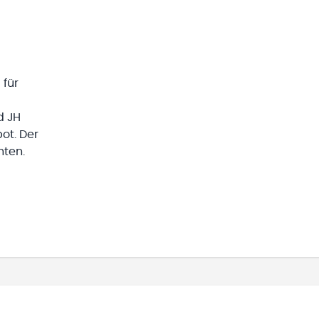
 für
d JH
ot. Der
hten.