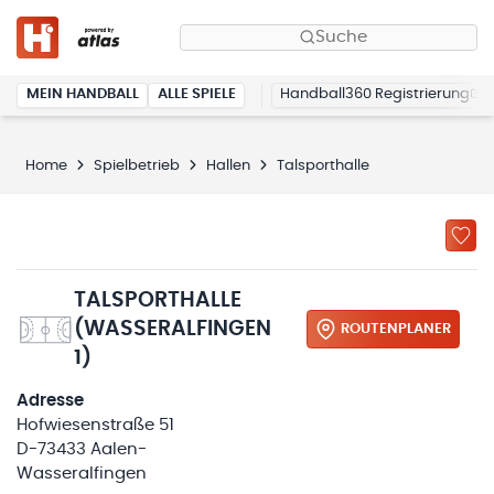
Suche
MEIN HANDBALL
ALLE SPIELE
Handball360 Registrierung
Home
Spielbetrieb
Hallen
Talsporthalle
TALSPORTHALLE
(WASSERALFINGEN
ROUTENPLANER
1)
Adresse
Hofwiesenstraße 51
D-73433 Aalen-
Wasseralfingen