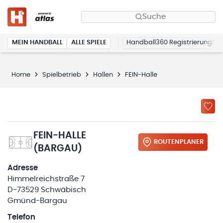
Suche
MEIN HANDBALL
ALLE SPIELE
Handball360 Registrierung
Home
Spielbetrieb
Hallen
FEIN-Halle
FEIN-HALLE
ROUTENPLANER
(BARGAU)
Adresse
Himmelreichstraße 7
D-73529 Schwäbisch
Gmünd-Bargau
Telefon