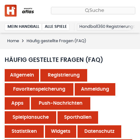
Suche
MEIN HANDBALL
ALLE SPIELE
Handball360 Registrierung
Home
Häufig gestellte Fragen (FAQ)
HÄUFIG GESTELLTE FRAGEN (FAQ)
Allgemein
Registrierung
Favoritenspeicherung
Anmeldung
Apps
Push-Nachrichten
Spielplansuche
Sporthallen
Statistiken
Widgets
Datenschutz