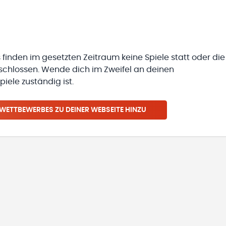
 finden im gesetzten Zeitraum keine Spiele statt oder die
eschlossen. Wende dich im Zweifel an deinen
iele zuständig ist.
 WETTBEWERBES
ZU DEINER WEBSEITE HINZU