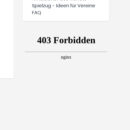
Spielzug - Ideen für Vereine
FAQ