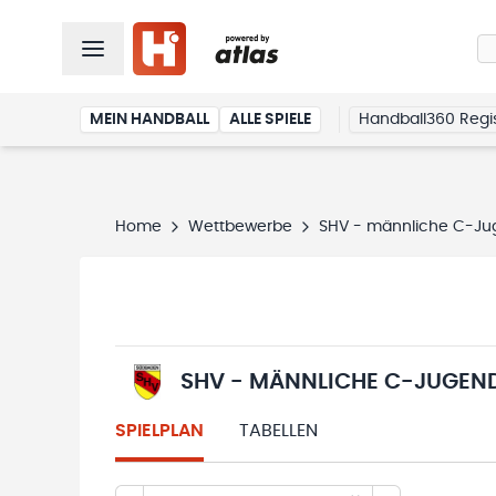
MEIN HANDBALL
ALLE SPIELE
Handball360 Regis
Home
Wettbewerbe
SHV - männliche C-J
SHV - MÄNNLICHE C-JUGE
SPIELPLAN
TABELLEN