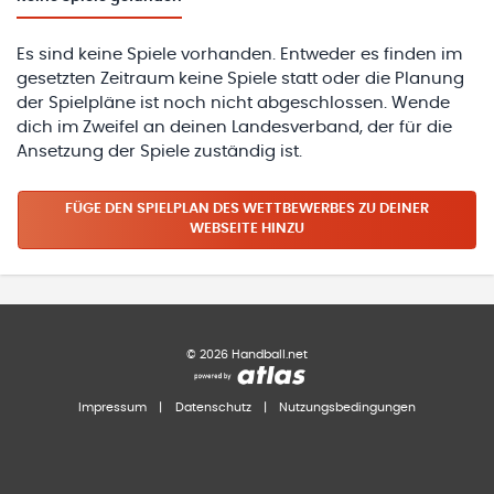
Es sind keine Spiele vorhanden. Entweder es finden im
gesetzten Zeitraum keine Spiele statt oder die Planung
der Spielpläne ist noch nicht abgeschlossen. Wende
dich im Zweifel an deinen Landesverband, der für die
Ansetzung der Spiele zuständig ist.
FÜGE DEN SPIELPLAN
DES WETTBEWERBES
ZU DEINER
WEBSEITE HINZU
©
2026
Handball.net
Impressum
|
Datenschutz
|
Nutzungsbedingungen