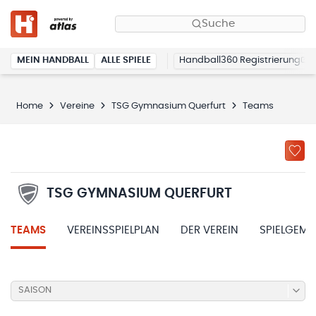
Suche
MEIN HANDBALL
ALLE SPIELE
Handball360 Registrierung
Home
Vereine
TSG Gymnasium Querfurt
Teams
TSG GYMNASIUM QUERFURT
TEAMS
VEREINSSPIELPLAN
DER VEREIN
SPIELGEME
SAISON