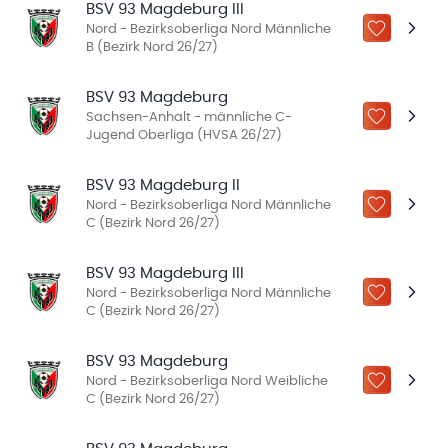
BSV 93 Magdeburg III
Nord - Bezirksoberliga Nord Männliche
ZU „MEINE
B (Bezirk Nord 26/27)
BSV 93 Magdeburg
Sachsen-Anhalt - männliche C-
ZU „MEINE
Jugend Oberliga (HVSA 26/27)
BSV 93 Magdeburg II
Nord - Bezirksoberliga Nord Männliche
ZU „MEINE
C (Bezirk Nord 26/27)
BSV 93 Magdeburg III
Nord - Bezirksoberliga Nord Männliche
ZU „MEINE
C (Bezirk Nord 26/27)
BSV 93 Magdeburg
Nord - Bezirksoberliga Nord Weibliche
ZU „MEINE
C (Bezirk Nord 26/27)