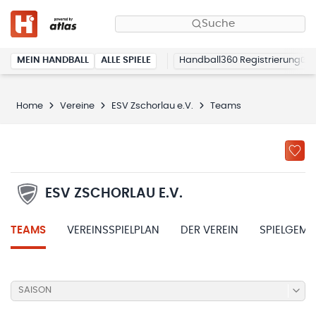
Suche
MEIN HANDBALL
ALLE SPIELE
Handball360 Registrierung
Home
Vereine
ESV Zschorlau e.V.
Teams
ESV ZSCHORLAU E.V.
TEAMS
VEREINSSPIELPLAN
DER VEREIN
SPIELGEME
SAISON