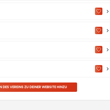
ZU „M
ZU „M
ZU „M
ZU „M
N DES VEREINS ZU DEINER WEBSITE HINZU