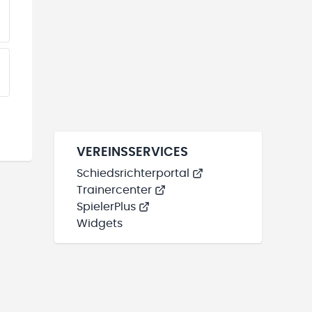
EINE TEAMS“ HINZUFÜGEN
EINE TEAMS“ HINZUFÜGEN
VEREINSSERVICES
Schiedsrichterportal
Trainercenter
SpielerPlus
Widgets