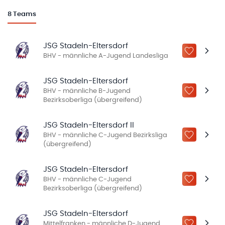
8
Teams
JSG Stadeln-Eltersdorf
ZU „MEINE
BHV - männliche A-Jugend Landesliga
JSG Stadeln-Eltersdorf
BHV - männliche B-Jugend
ZU „MEINE
Bezirksoberliga (übergreifend)
JSG Stadeln-Eltersdorf II
BHV - männliche C-Jugend Bezirksliga
ZU „MEINE
(übergreifend)
JSG Stadeln-Eltersdorf
BHV - männliche C-Jugend
ZU „MEINE
Bezirksoberliga (übergreifend)
JSG Stadeln-Eltersdorf
Mittelfranken - männliche D-Jugend