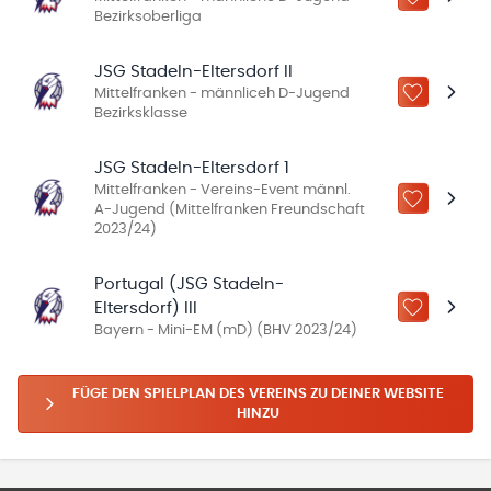
ZU „MEINE
Bezirksoberliga
JSG Stadeln-Eltersdorf II
Mittelfranken - männliceh D-Jugend
ZU „MEINE
Bezirksklasse
JSG Stadeln-Eltersdorf 1
Mittelfranken - Vereins-Event männl.
ZU „MEINE
A-Jugend (Mittelfranken Freundschaft
2023/24)
Portugal (JSG Stadeln-
Eltersdorf) III
ZU „MEINE
Bayern - Mini-EM (mD) (BHV 2023/24)
FÜGE DEN SPIELPLAN DES VEREINS ZU DEINER WEBSITE
HINZU