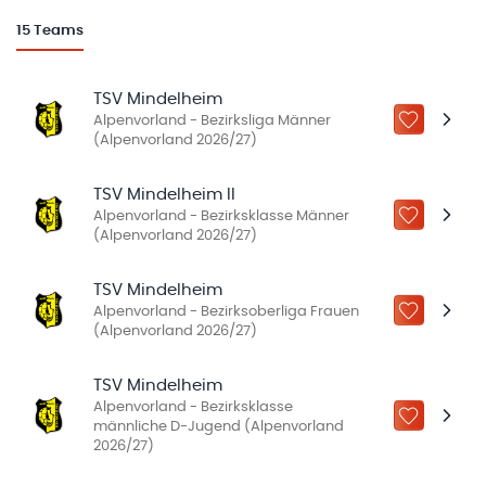
15
Teams
TSV Mindelheim
Alpenvorland - Bezirksliga Männer
ZU „MEINE
(Alpenvorland 2026/27)
TSV Mindelheim II
Alpenvorland - Bezirksklasse Männer
ZU „MEINE
(Alpenvorland 2026/27)
TSV Mindelheim
Alpenvorland - Bezirksoberliga Frauen
ZU „MEINE
(Alpenvorland 2026/27)
TSV Mindelheim
Alpenvorland - Bezirksklasse
ZU „MEINE
männliche D-Jugend (Alpenvorland
2026/27)