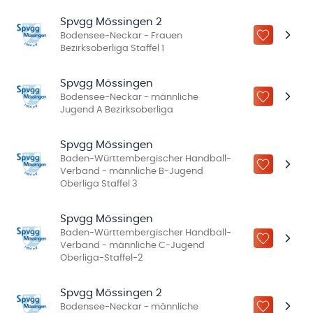
Spvgg Mössingen 2
Bodensee-Neckar - Frauen
ZU „MEINE
Bezirksoberliga Staffel 1
Spvgg Mössingen
Bodensee-Neckar - männliche
ZU „MEINE
Jugend A Bezirksoberliga
Spvgg Mössingen
Baden-Württembergischer Handball-
ZU „MEINE
Verband - männliche B-Jugend
Oberliga Staffel 3
Spvgg Mössingen
Baden-Württembergischer Handball-
ZU „MEINE
Verband - männliche C-Jugend
Oberliga-Staffel-2
Spvgg Mössingen 2
Bodensee-Neckar - männliche
ZU „MEINE