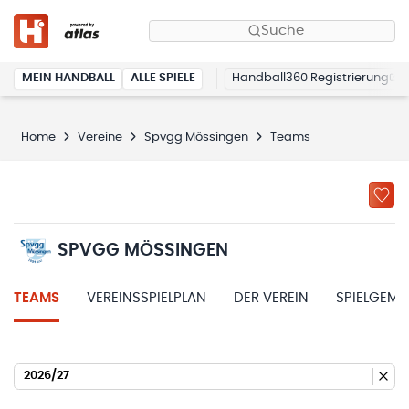
Suche
MEIN HANDBALL
ALLE SPIELE
Handball360 Registrierung
Home
Vereine
Spvgg Mössingen
Teams
SPVGG MÖSSINGEN
TEAMS
VEREINSSPIELPLAN
DER VEREIN
SPIELGEME
2026/27