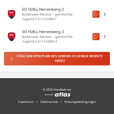
SG H2Ku Herrenberg 2
Bodensee-Neckar - gemischte
ZU „MEINE
Jugend E 6+1 Staffel 1
SG H2Ku Herrenberg 3
Bodensee-Neckar - gemischte
ZU „MEINE
Jugend E 6+1 Staffel 4
FÜGE DEN SPIELPLAN DES VEREINS ZU DEINER WEBSITE
HINZU
©
2026
Handball.net
Impressum
|
Datenschutz
|
Nutzungsbedingungen