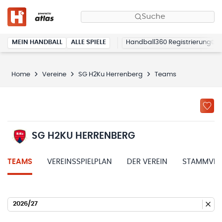
Suche
MEIN HANDBALL
ALLE SPIELE
Handball360 Registrierung
Home
Vereine
SG H2Ku Herrenberg
Teams
SG H2KU HERRENBERG
TEAMS
VEREINSSPIELPLAN
DER VEREIN
STAMMVER
2026/27