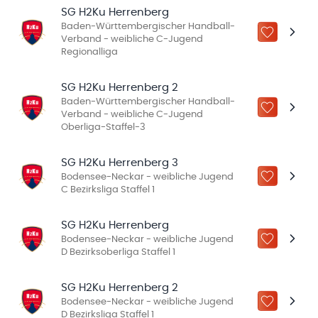
SG H2Ku Herrenberg
Baden-Württembergischer Handball-
ZU „MEINE
Verband - weibliche C-Jugend
Regionalliga
SG H2Ku Herrenberg 2
Baden-Württembergischer Handball-
ZU „MEINE
Verband - weibliche C-Jugend
Oberliga-Staffel-3
SG H2Ku Herrenberg 3
Bodensee-Neckar - weibliche Jugend
ZU „MEINE
C Bezirksliga Staffel 1
SG H2Ku Herrenberg
Bodensee-Neckar - weibliche Jugend
ZU „MEINE
D Bezirksoberliga Staffel 1
SG H2Ku Herrenberg 2
Bodensee-Neckar - weibliche Jugend
ZU „MEINE
D Bezirksliga Staffel 1