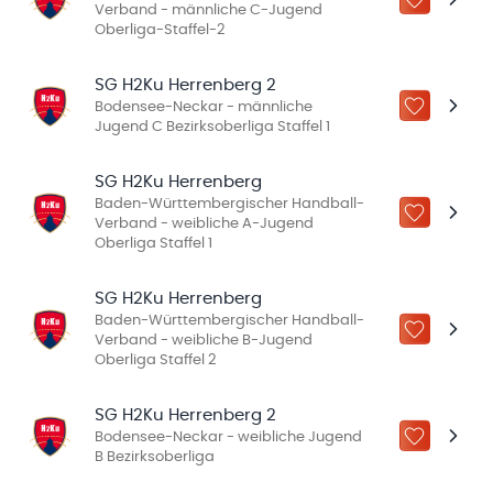
ZU „MEINE
Verband - männliche C-Jugend
Oberliga-Staffel-2
SG H2Ku Herrenberg 2
Bodensee-Neckar - männliche
ZU „MEINE
Jugend C Bezirksoberliga Staffel 1
SG H2Ku Herrenberg
Baden-Württembergischer Handball-
ZU „MEINE
Verband - weibliche A-Jugend
Oberliga Staffel 1
SG H2Ku Herrenberg
Baden-Württembergischer Handball-
ZU „MEINE
Verband - weibliche B-Jugend
Oberliga Staffel 2
SG H2Ku Herrenberg 2
Bodensee-Neckar - weibliche Jugend
ZU „MEINE
B Bezirksoberliga