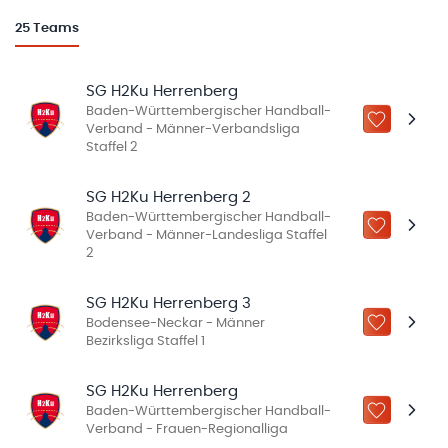
25
Teams
SG H2Ku Herrenberg
Baden-Württembergischer Handball-
ZU „MEINE
Verband - Männer-Verbandsliga
Staffel 2
SG H2Ku Herrenberg 2
Baden-Württembergischer Handball-
ZU „MEINE
Verband - Männer-Landesliga Staffel
2
SG H2Ku Herrenberg 3
Bodensee-Neckar - Männer
ZU „MEINE
Bezirksliga Staffel 1
SG H2Ku Herrenberg
Baden-Württembergischer Handball-
ZU „MEINE
Verband - Frauen-Regionalliga