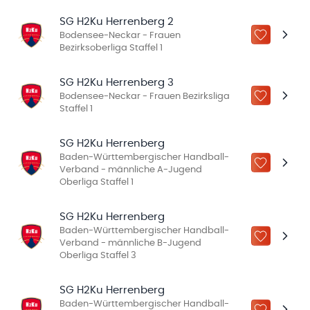
SG H2Ku Herrenberg 2
Bodensee-Neckar - Frauen
ZU „MEINE
Bezirksoberliga Staffel 1
SG H2Ku Herrenberg 3
Bodensee-Neckar - Frauen Bezirksliga
ZU „MEINE
Staffel 1
SG H2Ku Herrenberg
Baden-Württembergischer Handball-
ZU „MEINE
Verband - männliche A-Jugend
Oberliga Staffel 1
SG H2Ku Herrenberg
Baden-Württembergischer Handball-
ZU „MEINE
Verband - männliche B-Jugend
Oberliga Staffel 3
SG H2Ku Herrenberg
Baden-Württembergischer Handball-