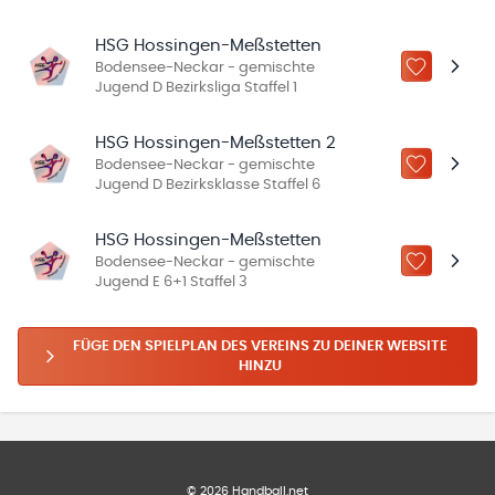
HSG Hossingen-Meßstetten
Bodensee-Neckar - gemischte
ZU „MEINE
Jugend D Bezirksliga Staffel 1
HSG Hossingen-Meßstetten 2
Bodensee-Neckar - gemischte
ZU „MEINE
Jugend D Bezirksklasse Staffel 6
HSG Hossingen-Meßstetten
Bodensee-Neckar - gemischte
ZU „MEINE
Jugend E 6+1 Staffel 3
FÜGE DEN SPIELPLAN DES VEREINS ZU DEINER WEBSITE
HINZU
©
2026
Handball.net