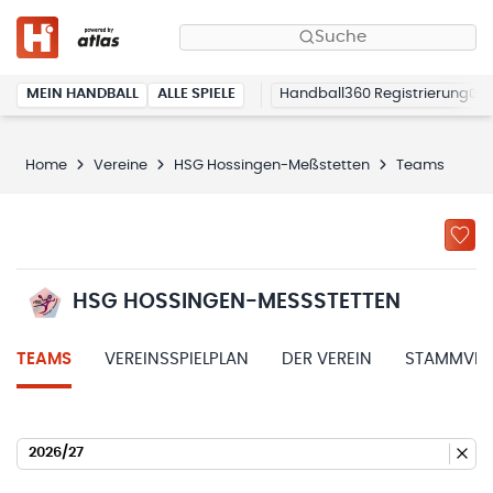
Suche
MEIN HANDBALL
ALLE SPIELE
Handball360 Registrierung
Home
Vereine
HSG Hossingen-Meßstetten
Teams
HSG HOSSINGEN-MESSSTETTEN
TEAMS
VEREINSSPIELPLAN
DER VEREIN
STAMMVER
2026/27