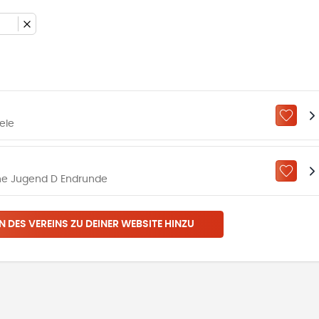
ZU „M
ele
ZU „M
he Jugend D Endrunde
N DES VEREINS ZU DEINER WEBSITE HINZU