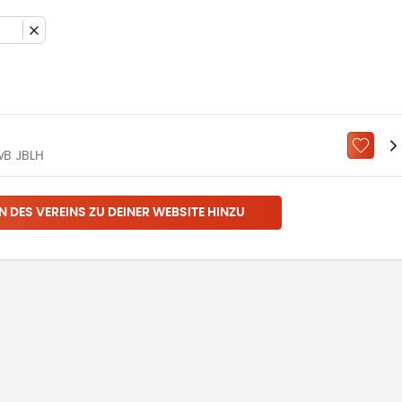
ZU „M
wB JBLH
N DES VEREINS ZU DEINER WEBSITE HINZU