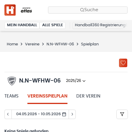
Suche
MEIN HANDBALL
ALLE SPIELE
Handball360 Registrierung
Home
Vereine
N.N-WFHW-06
Spielplan
N.N-WFHW-06
2025/26
TEAMS
VEREINSSPIELPLAN
DER VEREIN
04.05.2026 - 10.05.2026
Keine
Spiele gefunden