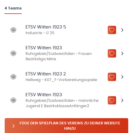
4
Teams
ETSV Witten 1923 5
ZU „MEINE
Industrie - Ü 35
ETSV Witten 1923
Ruhrgebiet/Südwestfalen - Frauen
ZU „MEINE
Bezirksliga Mitte
ETSV Witten 1923 2
ZU „MEINE
Hellweg - K07_F-Vorbereitungsspiele
ETSV Witten 1923
Ruhrgebiet/Südwestfalen - männliche
ZU „MEINE
Jugend E BezirksklasseAnfänger2
FÜGE DEN SPIELPLAN DES VEREINS ZU DEINER WEBSITE
HINZU