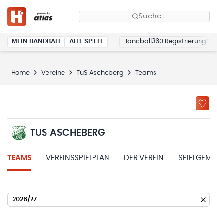
Suche
MEIN HANDBALL
ALLE SPIELE
Handball360 Registrierung
Home
Vereine
TuS Ascheberg
Teams
TUS ASCHEBERG
TEAMS
VEREINSSPIELPLAN
DER VEREIN
SPIELGEME
2026/27