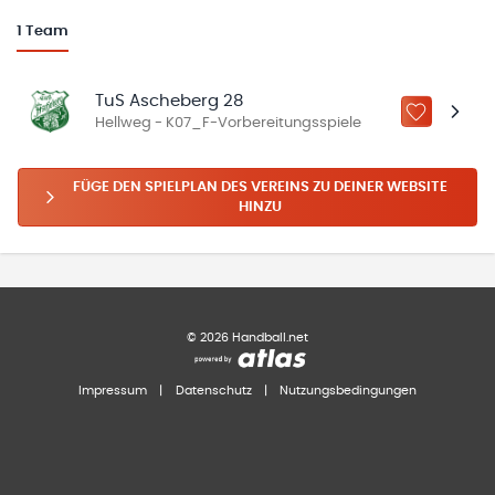
1
Team
TuS Ascheberg 28
ZU „MEINE
Hellweg - K07_F-Vorbereitungsspiele
FÜGE DEN SPIELPLAN DES VEREINS ZU DEINER WEBSITE
HINZU
©
2026
Handball.net
Impressum
|
Datenschutz
|
Nutzungsbedingungen