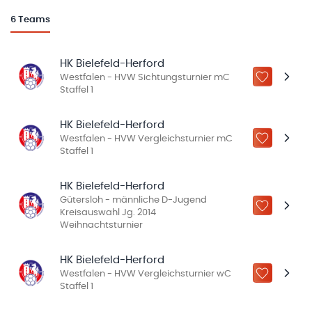
6
Teams
HK Bielefeld-Herford
Westfalen - HVW Sichtungsturnier mC
ZU „MEINE
Staffel 1
HK Bielefeld-Herford
Westfalen - HVW Vergleichsturnier mC
ZU „MEINE
Staffel 1
HK Bielefeld-Herford
Gütersloh - männliche D-Jugend
ZU „MEINE
Kreisauswahl Jg. 2014
Weihnachtsturnier
HK Bielefeld-Herford
Westfalen - HVW Vergleichsturnier wC
ZU „MEINE
Staffel 1