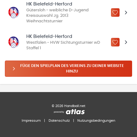
HK Bielefeld-Herford
Gütersloh - weibliche D-Jugend
ZU „MEINE
Kreisauswahl Jg. 2013
Weihnachtsturnier
HK Bielefeld-Herford
Westfalen - HVW Sichtungsturnier wD
ZU „MEINE
Staffel 1
FÜGE DEN SPIELPLAN DES VEREINS ZU DEINER WEBSITE
HINZU
©
2026
Handball.net
Impressum
|
Datenschutz
|
Nutzungsbedingungen