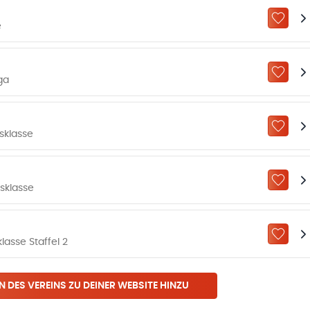
ZU „M
e
ZU „M
ga
ZU „M
sklasse
ZU „M
sklasse
ZU „M
asse Staffel 2
N DES VEREINS ZU DEINER WEBSITE HINZU