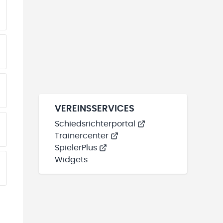
EINE TEAMS“ HINZUFÜGEN
EINE TEAMS“ HINZUFÜGEN
EINE TEAMS“ HINZUFÜGEN
VEREINSSERVICES
Schiedsrichterportal
EINE TEAMS“ HINZUFÜGEN
Trainercenter
SpielerPlus
Widgets
EINE TEAMS“ HINZUFÜGEN