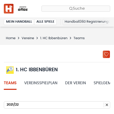
Suche
MEIN HANDBALL
ALLE SPIELE
Handball360 Registrierung
Home
Vereine
1. HC Ibbenbüren
Teams
1. HC IBBENBÜREN
TEAMS
VEREINSSPIELPLAN
DER VEREIN
SPIELGEME
2021/22