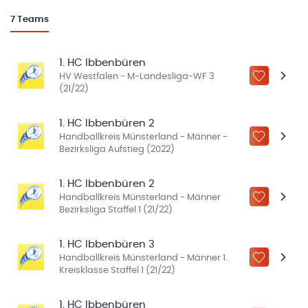
7
Teams
1. HC Ibbenbüren
HV Westfalen - M-Landesliga-WF 3
ZU „MEINE
(21/22)
1. HC Ibbenbüren 2
Handballkreis Münsterland - Männer -
ZU „MEINE
Bezirksliga Aufstieg (2022)
1. HC Ibbenbüren 2
Handballkreis Münsterland - Männer
ZU „MEINE
Bezirksliga Staffel 1 (21/22)
1. HC Ibbenbüren 3
Handballkreis Münsterland - Männer 1.
ZU „MEINE
Kreisklasse Staffel 1 (21/22)
1. HC Ibbenbüren