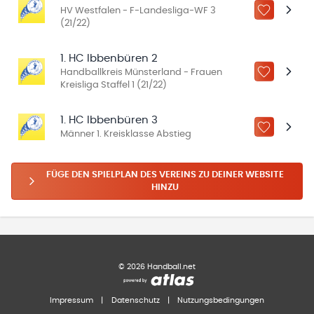
HV Westfalen - F-Landesliga-WF 3
ZU „MEINE
(21/22)
1. HC Ibbenbüren 2
Handballkreis Münsterland - Frauen
ZU „MEINE
Kreisliga Staffel 1 (21/22)
1. HC Ibbenbüren 3
ZU „MEINE
Männer 1. Kreisklasse Abstieg
FÜGE DEN SPIELPLAN DES VEREINS ZU DEINER WEBSITE
HINZU
©
2026
Handball.net
Impressum
|
Datenschutz
|
Nutzungsbedingungen