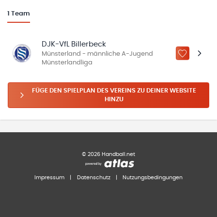
1
Team
DJK-VfL Billerbeck
Münsterland - männliche A-Jugend
ZU „MEINE
Münsterlandliga
FÜGE DEN SPIELPLAN DES VEREINS ZU DEINER WEBSITE
HINZU
©
2026
Handball.net
Impressum
|
Datenschutz
|
Nutzungsbedingungen