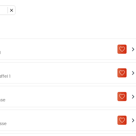
ZU „M
1
ZU „M
ffel 1
ZU „M
sse
ZU „M
asse