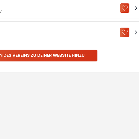
ZU „M
7
ZU „M
N DES VEREINS ZU DEINER WEBSITE HINZU