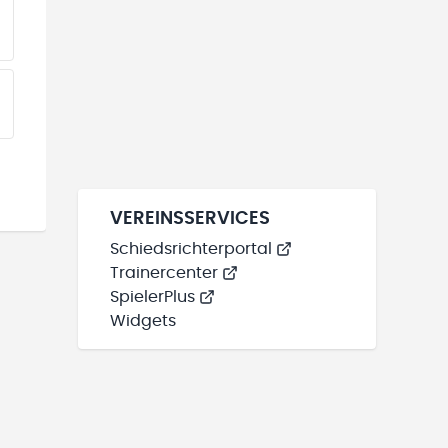
EINE TEAMS“ HINZUFÜGEN
EINE TEAMS“ HINZUFÜGEN
VEREINSSERVICES
Schiedsrichterportal
Trainercenter
SpielerPlus
Widgets