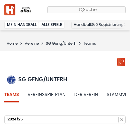
Suche
MEIN HANDBALL
ALLE SPIELE
Handball360 Registrierung
Home
Vereine
SG Geng/Unterh
Teams
SG GENG/UNTERH
TEAMS
VEREINSSPIELPLAN
DER VEREIN
STAMMVER
2024/25