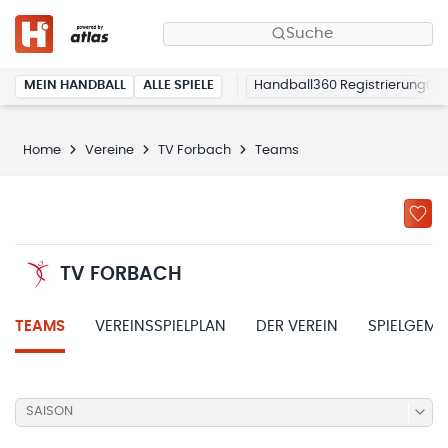
Suche
MEIN HANDBALL
ALLE SPIELE
Handball360 Registrierung
Home
Vereine
TV Forbach
Teams
TV FORBACH
TEAMS
VEREINSSPIELPLAN
DER VEREIN
SPIELGEME
SAISON