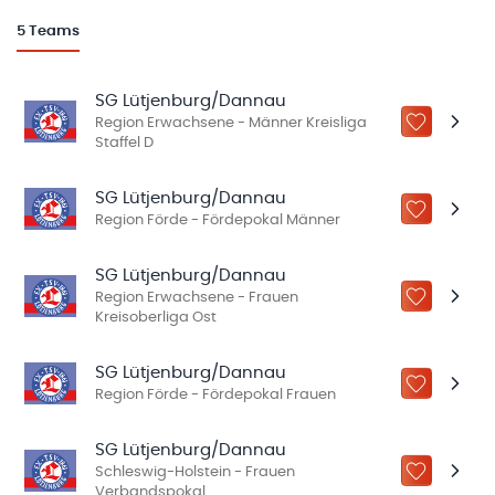
5
Teams
SG Lütjenburg/Dannau
Region Erwachsene - Männer Kreisliga
ZU „MEINE
Staffel D
SG Lütjenburg/Dannau
ZU „MEINE
Region Förde - Fördepokal Männer
SG Lütjenburg/Dannau
Region Erwachsene - Frauen
ZU „MEINE
Kreisoberliga Ost
SG Lütjenburg/Dannau
ZU „MEINE
Region Förde - Fördepokal Frauen
SG Lütjenburg/Dannau
Schleswig-Holstein - Frauen
ZU „MEINE
Verbandspokal