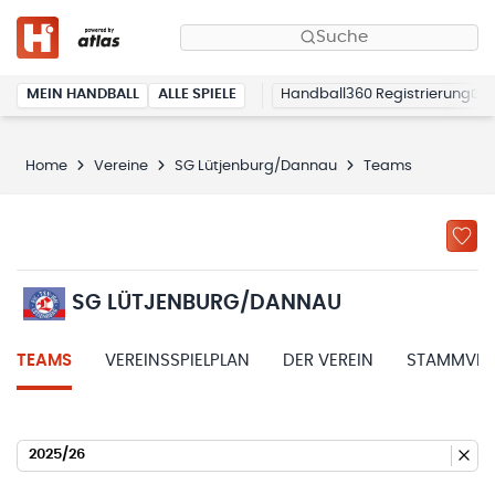
Suche
MEIN HANDBALL
ALLE SPIELE
Handball360 Registrierung
Home
Vereine
SG Lütjenburg/Dannau
Teams
SG LÜTJENBURG/DANNAU
TEAMS
VEREINSSPIELPLAN
DER VEREIN
STAMMVER
2025/26