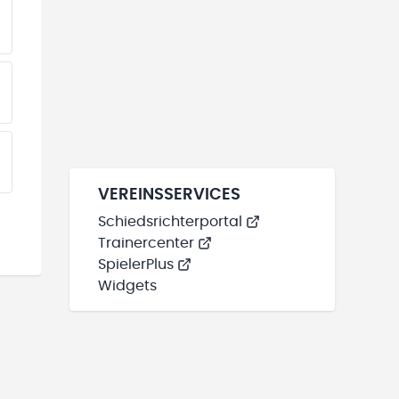
EINE TEAMS“ HINZUFÜGEN
EINE TEAMS“ HINZUFÜGEN
EINE TEAMS“ HINZUFÜGEN
VEREINSSERVICES
Schiedsrichterportal
Trainercenter
SpielerPlus
Widgets