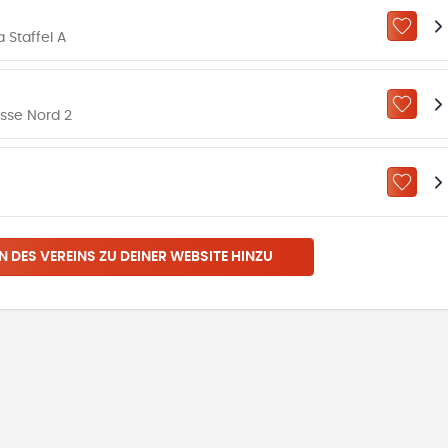
ZU „M
 Staffel A
ZU „M
sse Nord 2
ZU „M
N DES VEREINS ZU DEINER WEBSITE HINZU