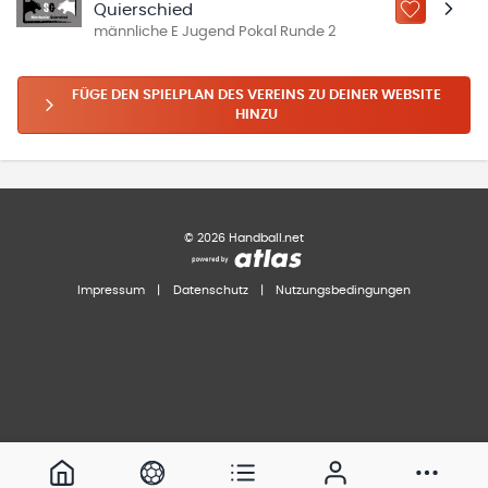
Quierschied
ZU „MEINE
männliche E Jugend Pokal Runde 2
FÜGE DEN SPIELPLAN DES VEREINS ZU DEINER WEBSITE
HINZU
©
2026
Handball.net
Impressum
|
Datenschutz
|
Nutzungsbedingungen