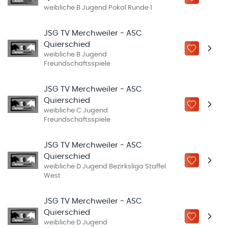
ZU „MEINE
weibliche B Jugend Pokal Runde 1
JSG TV Merchweiler - ASC
Quierschied
ZU „MEINE
weibliche B Jugend
Freundschaftsspiele
JSG TV Merchweiler - ASC
Quierschied
ZU „MEINE
weibliche C Jugend
Freundschaftsspiele
JSG TV Merchweiler - ASC
Quierschied
ZU „MEINE
weibliche D Jugend Bezirksliga Staffel
West
JSG TV Merchweiler - ASC
Quierschied
ZU „MEINE
weibliche D Jugend