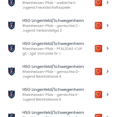
Rheinhessen-Pfalz - weibliche E-
ZU „MEINE
Jugend Freundschaftsspiele
HSG Lingenfeld/Schwegenheim
Rheinhessen-Pfalz - gemischte C-
ZU „MEINE
Jugend Verbandsliga 2
HSG Lingenfeld/Schwegenheim
Rheinhessen-Pfalz - PFALZGAS-CUP
ZU „MEINE
gC-Jgd. Vorrunde Gr. 1
HSG Lingenfeld/Schwegenheim
Rheinhessen-Pfalz - gemischte D-
ZU „MEINE
Jugend Bezirksklasse 4
HSG Lingenfeld/Schwegenheim
Rheinhessen-Pfalz - gemischte E-
ZU „MEINE
Jugend Bezirksklasse 6
HSG Lingenfeld/Schwegenheim