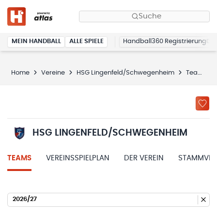
Suche
MEIN HANDBALL
ALLE SPIELE
Handball360 Registrierung
Home
Vereine
HSG Lingenfeld/Schwegenheim
Teams
HSG LINGENFELD/SCHWEGENHEIM
TEAMS
VEREINSSPIELPLAN
DER VEREIN
STAMMVER
2026/27