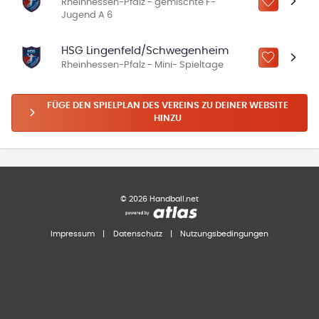
Rheinhessen-Pfalz - gemischte F-
ZU „MEINE
Jugend A 6
HSG Lingenfeld/Schwegenheim
ZU „MEINE
Rheinhessen-Pfalz - Mini- Spieltage
FÜGE DEN SPIELPLAN DES VEREINS ZU DEINER WEBSITE
HINZU
©
2026
Handball.net
Impressum
|
Datenschutz
|
Nutzungsbedingungen