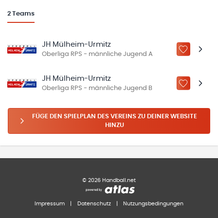
2
Teams
JH Mülheim-Urmitz
ZU „MEINE
Oberliga RPS - männliche Jugend A
JH Mülheim-Urmitz
ZU „MEINE
Oberliga RPS - männliche Jugend B
FÜGE DEN SPIELPLAN DES VEREINS ZU DEINER WEBSITE
HINZU
©
2026
Handball.net
Impressum
|
Datenschutz
|
Nutzungsbedingungen