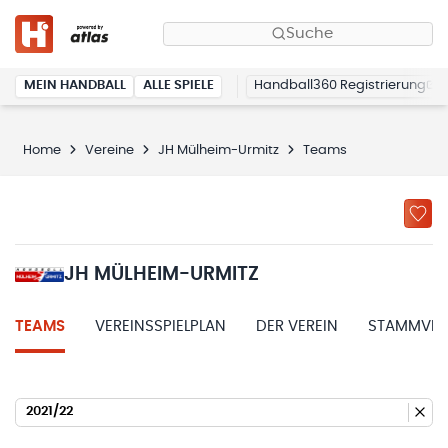
Suche
MEIN HANDBALL
ALLE SPIELE
Handball360 Registrierung
Home
Vereine
JH Mülheim-Urmitz
Teams
JH MÜLHEIM-URMITZ
TEAMS
VEREINSSPIELPLAN
DER VEREIN
STAMMVER
2021/22