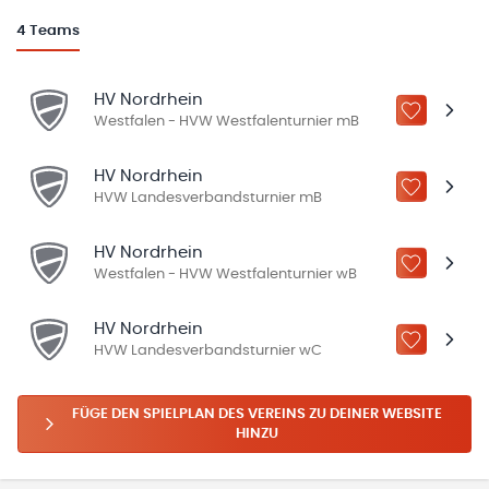
4
Teams
HV Nordrhein
ZU „MEINE
Westfalen - HVW Westfalenturnier mB
HV Nordrhein
ZU „MEINE
HVW Landesverbandsturnier mB
HV Nordrhein
ZU „MEINE
Westfalen - HVW Westfalenturnier wB
HV Nordrhein
ZU „MEINE
HVW Landesverbandsturnier wC
FÜGE DEN SPIELPLAN DES VEREINS ZU DEINER WEBSITE
HINZU