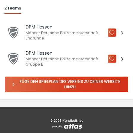
2
Teams
DPM Hessen
Männer Deutsche Polizeimeisterschaft
ZU „MEINE
Endrunde
DPM Hessen
Männer Deutsche Polizeimeisterschaft
ZU „MEINE
Gruppe B
FÜGE DEN SPIELPLAN DES VEREINS ZU DEINER WEBSITE
HINZU
©
2026
Handball.net