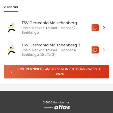
2
Teams
TSV Germania Malschenberg
Rhein-Neckar-Tauber - Männer 2.
ZU „MEINE
Bezirksliga
TSV Germania Malschenberg 2
Rhein-Neckar-Tauber - Männer 4.
ZU „MEINE
Bezirksliga (Staffel 3)
FÜGE DEN SPIELPLAN DES VEREINS ZU DEINER WEBSITE
HINZU
©
2026
Handball.net