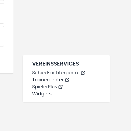
EINE TEAMS“ HINZUFÜGEN
EINE TEAMS“ HINZUFÜGEN
VEREINSSERVICES
Schiedsrichterportal
Trainercenter
SpielerPlus
Widgets