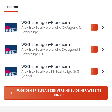
3
Teams
WSG Ispringen-Pforzheim
Alb-Enz-Saal - weibliche C-Jugend 1.
ZU „MEINE
Bezirksliga
WSG Ispringen-Pforzheim
Alb-Enz-Saal - weibliche D-Jugend 1.
ZU „MEINE
Bezirksliga 1-1
WSG Ispringen-Pforzheim
Alb-Enz-Saal - wJE 1. Bezirksliga St.3
ZU „MEINE
(21/22)
FÜGE DEN SPIELPLAN DES VEREINS ZU DEINER WEBSITE
HINZU