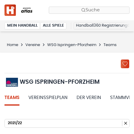
Suche
MEIN HANDBALL
ALLE SPIELE
Handball360 Registrierung
Home
Vereine
WSG Ispringen-Pforzheim
Teams
WSG ISPRINGEN-PFORZHEIM
TEAMS
VEREINSSPIELPLAN
DER VEREIN
STAMMVER
2021/22