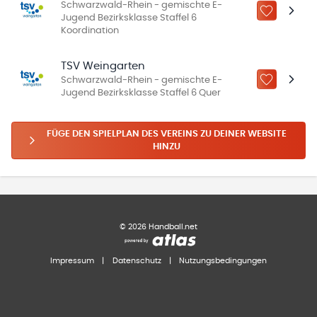
Schwarzwald-Rhein - gemischte E-
ZU „MEINE
Jugend Bezirksklasse Staffel 6
Koordination
TSV Weingarten
Schwarzwald-Rhein - gemischte E-
ZU „MEINE
Jugend Bezirksklasse Staffel 6 Quer
FÜGE DEN SPIELPLAN DES VEREINS ZU DEINER WEBSITE
HINZU
©
2026
Handball.net
Impressum
|
Datenschutz
|
Nutzungsbedingungen