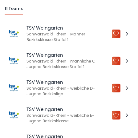
11
Teams
TSV Weingarten
Schwarzwald-Rhein - Männer
ZU „MEINE
Bezirksklasse Staffel 1
TSV Weingarten
Schwarzwald-Rhein - männliche C-
ZU „MEINE
Jugend Bezirksklasse Staffel 1
TSV Weingarten
Schwarzwald-Rhein - weibliche D-
ZU „MEINE
Jugend Bezirksliga
TSV Weingarten
Schwarzwald-Rhein - weibliche E-
ZU „MEINE
Jugend Bezirksklasse
TSV Weingarten