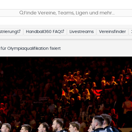
Finde Vereine, Teams, Ligen und mehr…
trierung
Handball360 FAQ
Livestreams
Vereinsfinder
 für Olympiaqualifikation fixiert