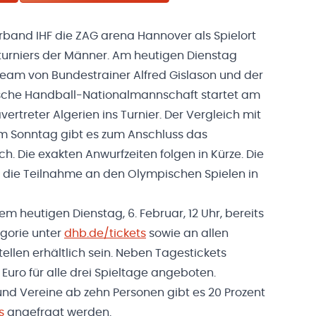
rband IHF die ZAG arena Hannover als Spielort
turniers der Männer. Am heutigen Dienstag
 Team von Bundestrainer Alfred Gislason und der
tsche Handball-Nationalmannschaft startet am
vertreter Algerien ins Turnier. Der Vergleich mit
m Sonntag gibt es zum Anschluss das
h. Die exakten Anwurfzeiten folgen in Kürze. Die
h die Teilnahme an den Olympischen Spielen in
 heutigen Dienstag, 6. Februar, 12 Uhr, bereits
egorie unter
dhb.de/tickets
sowie an allen
llen erhältlich sein. Neben Tagestickets
uro für alle drei Spieltage angeboten.
d Vereine ab zehn Personen gibt es 20 Prozent
s
angefragt werden.