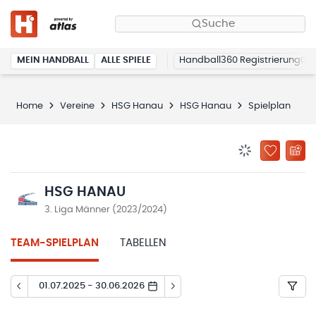
Suche
MEIN HANDBALL
ALLE SPIELE
Handball360 Registrierung
Home
Vereine
HSG Hanau
HSG Hanau
Spielplan
BENACHRICHTIG
ZU „MEINE
HSG HANAU
3. Liga Männer (2023/2024)
TEAM-SPIELPLAN
TABELLEN
01.07.2025 - 30.06.2026