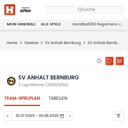
Suche
MEIN HANDBALL
ALLE SPIELE
Handball360 Registrierung
Home
Vereine
SV Anhalt Bernburg
SV Anhalt Bernburg
BENACHRICHTIG
ZU „MEINE
SV ANHALT BERNBURG
3. Liga Männer (2023/2024)
TEAM-SPIELPLAN
TABELLEN
01.07.2025 - 30.06.2026